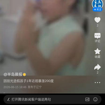
关注
2
评论
收藏
2
@
半岛晨报
因验光造假孩子1年近视暴涨200度
2026-06-15 18:46
发布于
辽宁
打开
腾讯新闻客户端说两句