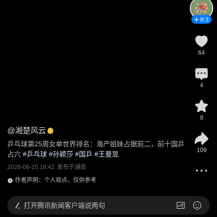
关注
64
4
8
@
湘楚风云
乒乓球第25周女单世界排名：海产姐妹占据前二，前十国乒
109
占六
 #
乒乓球
 #
孙颖莎
 #
国乒
 #
王曼昱
2026-06-15 18:42
发布于
湖南
作者声明：个人观点，仅供参考
打开
腾讯新闻客户端说两句