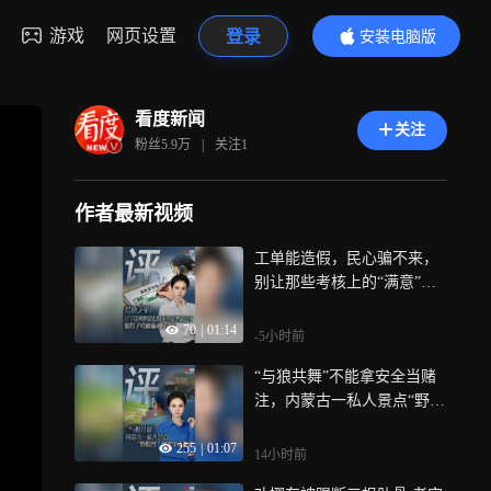
游戏
网页设置
登录
安装电脑版
内容更精彩
看度新闻
关注
粉丝
5.9万
|
关注
1
作者最新视频
工单能造假，民心骗不来，
别让那些考核上的“满意”，
伤了职能部门公信力
70
|
01:14
-5小时前
“与狼共舞”不能拿安全当赌
注，内蒙古一私人景点“野狼
谷”观光车无防护
255
|
01:07
14小时前