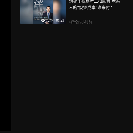
劝挪车被踢断三根肋骨 老实
人的“规矩成本”谁来付？
1247
|
01:23
4评论
19小时前