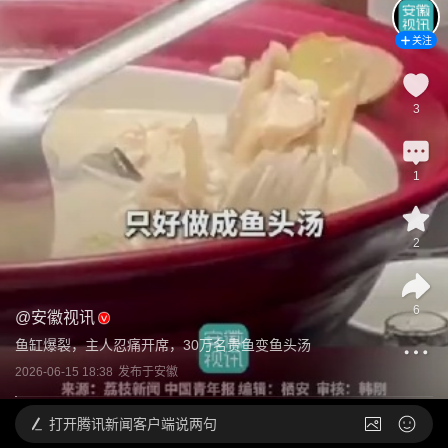
关注
3
1
2
6
@
安徽视讯
鱼缸爆裂，主人忍痛开席，30万名贵鱼变鱼头汤
2026-06-15 18:38
发布于
安徽
打开
腾讯新闻客户端说两句