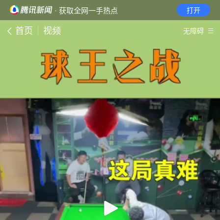
· 获取全网一手热点
打开
首页
视频
无障碍