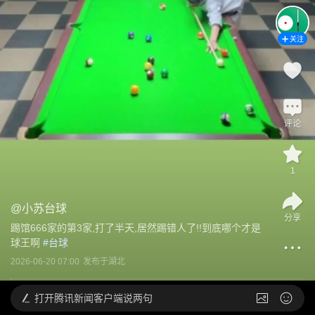
关注
评论
1
@
小苏台球
分享
踢馆666家的第3家,打了半天,居然踢错人了!!到底哪个才是
球王啊
 #
台球
2026-06-20 07:00
发布于
湖北
打开
腾讯新闻客户端说两句