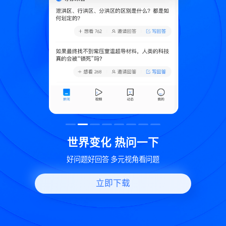
致
世界变化 热问一下
好问题好回答 多元视角看问题
立即下载