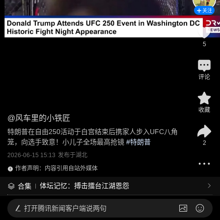
关注
5
评论
收藏
@
风车里的小铁匠
特朗普在自由250活动于白宫结束后携家人步入UFC八角
笼，向选手致意！小儿子全场最高抢镜
 #
特朗普
2
2026-06-15 15:13
发布于
湖北
作者声明：内容引用自站外媒体
体坛记忆：搏击擂台江湖恩怨
合集
打开
腾讯新闻客户端说两句