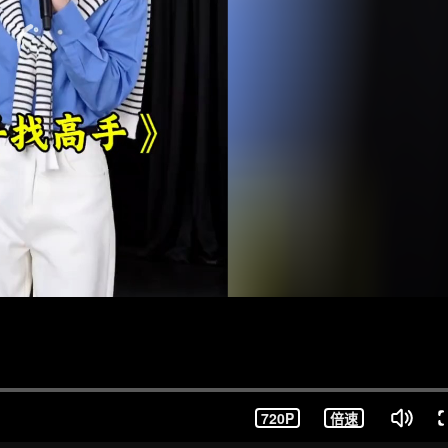
720P
倍速