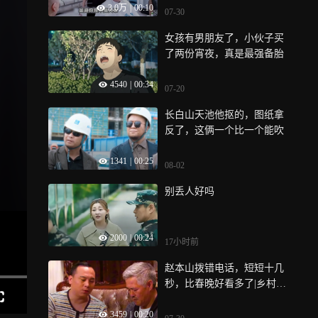
3.0万
|
00:10
07-30
女孩有男朋友了，小伙子买
了两份宵夜，真是最强备胎
4540
|
00:34
07-20
长白山天池他抠的，图纸拿
反了，这俩一个比一个能吹
1341
|
00:25
08-02
别丢人好吗
2000
|
00:24
17小时前
赵本山拨错电话，短短十几
秒，比春晚好看多了|乡村圆
舞曲
3459
|
00:20