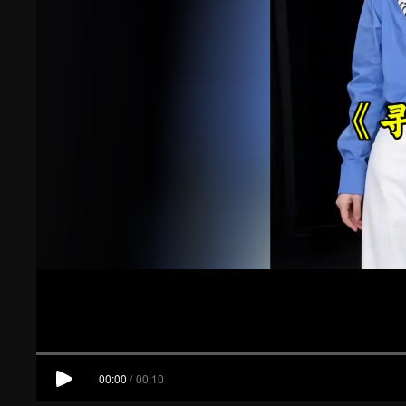
00:00
/
00:10