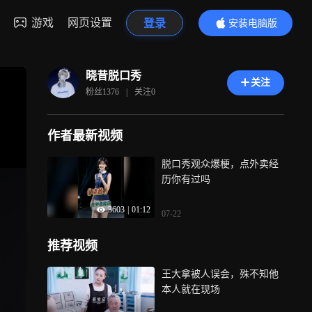
游戏
网页设置
登录
安装电脑版
内容更精彩
晓昔脱口秀
关注
粉丝
1376
|
关注
0
作者最新视频
脱口秀观众爆梗，点外卖经
历你有过吗
3603
|
01:12
07-22
推荐视频
王大拿被人误会，殊不知他
本人就在现场