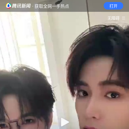
· 获取全网一手热点
打开
首页
视频
无障碍