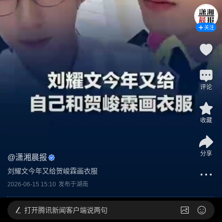
关注
评论
收藏
分享
@
潇湘晨报
刘耀文今年又给贺峻霖画衣服
2026-06-15 15:10
发布于
湖南
打开
腾讯新闻客户端说两句