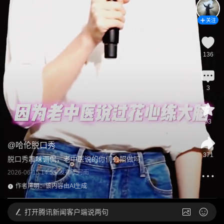
关注
136
3
93
@
哈伦脱口秀
371
脱口秀趣味调侃，老中医说的你们会照做吗
2026-06-15 14:55
发布于
河南
作者声明：该内容由AI生成
打开
腾讯新闻客户端说两句