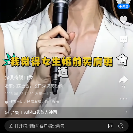
关注
107
6
38
@
佩奇脱口秀
婚前买房更香，脱口秀搞笑视频
79
2026-06-15 14:39
发布于
山东
作者声明：剧情演绎，仅供娱乐
AI脱口秀怼人神回
合集
打开
腾讯新闻客户端说两句