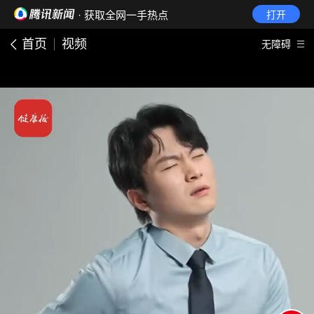
· 获取全网一手热点
打开
首页
视频
无障碍