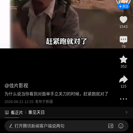
关注
1543
79
352
@
佳片影视
115
为什么说当你看到对面单手立关刀的时候，赶紧跑就对了
2026-06-21 12:25
发布于
新疆
重见天日
看正片
打开
腾讯新闻客户端说两句