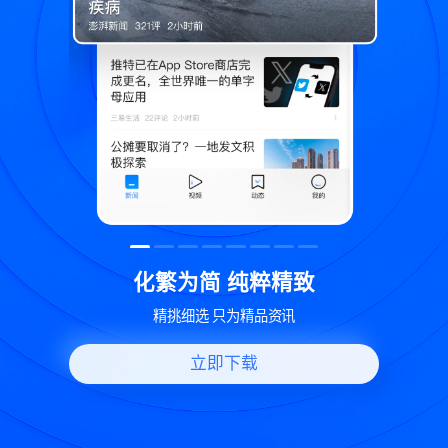
粹精致
世界变化 热问一下
品资讯
好问题好回答 多元视角看问题
立即下载