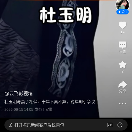
关注
14
评论
3
分享
@
云飞影视墙
杜玉明与妻子相伴四十年不离不弃，晚年却引争议
2026-06-15 14:05
发布于
安徽
打开
腾讯新闻客户端说两句