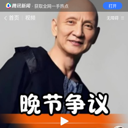
· 获取全网一手热点
打开
首页
视频
无障碍