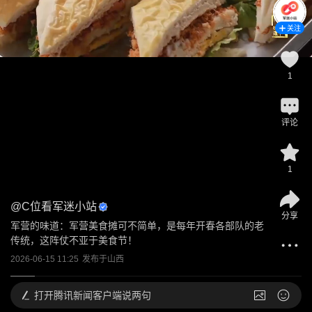
关注
1
评论
1
@
C位看军迷小站
分享
军营的味道：军营美食摊可不简单，是每年开春各部队的老
传统，这阵仗不亚于美食节！
2026-06-15 11:25
发布于
山西
打开
腾讯新闻客户端说两句