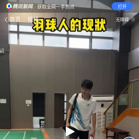
· 获取全网一手热点
打开
首页
视频
无障碍