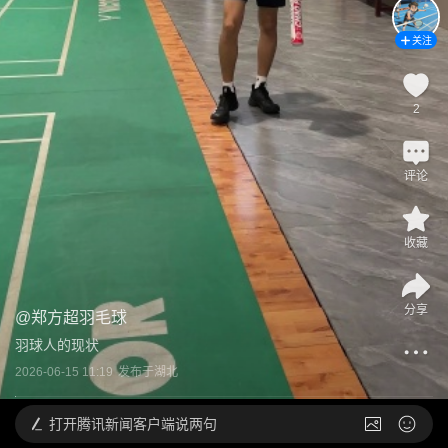
关注
2
评论
收藏
分享
@
郑方超羽毛球
羽球人的现状
2026-06-15 11:19
发布于
湖北
打开
腾讯新闻客户端说两句