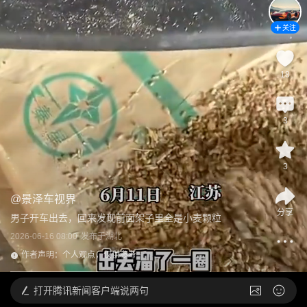
关注
18
3
3
@
景泽车视界
分享
男子开车出去，回来发现前面架子里全是小麦颗粒
2026-06-16 08:00
发布于
湖北
作者声明：个人观点，仅供参考
打开
腾讯新闻客户端说两句