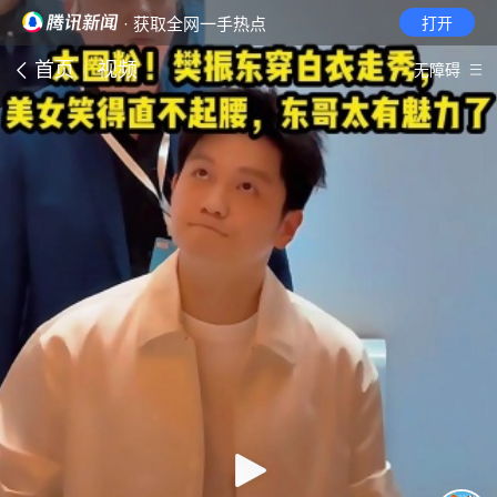
· 获取全网一手热点
打开
首页
视频
无障碍