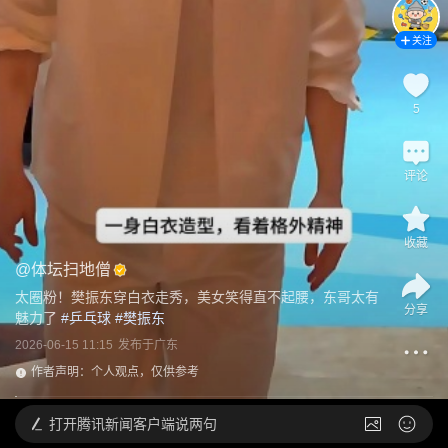
关注
5
评论
收藏
@
体坛扫地僧
太圈粉！樊振东穿白衣走秀，美女笑得直不起腰，东哥太有
分享
魅力了
 #
乒乓球
 #
樊振东
2026-06-15 11:15
发布于
广东
作者声明：个人观点，仅供参考
打开
腾讯新闻客户端说两句