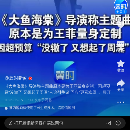
关注
1
评论
收藏
@
冀时新闻
《大鱼海棠》导演称主题曲原本是为王菲量身定制，因超预
分享
算“没辙了 又想起了周深”言论引争议 回应“更喜欢周...
展开
2026-06-15 11:09
发布于
河北
该内容疑似使用了AI生成技术，请谨慎甄别
打开
腾讯新闻客户端说两句