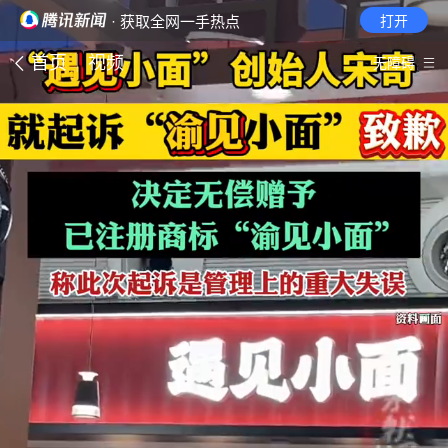
· 获取全网一手热点
打开
首页
视频
无障碍