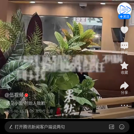
关注
评论
收藏
分享
@
伍视频
“遇见小面”创始人致歉
2026-06-15 11:06
发布于
北京
打开
腾讯新闻客户端说两句