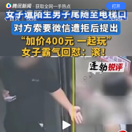
· 获取全网一手热点
打开
首页
视频
无障碍