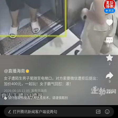
关注
1
评论
2
@
直播海南
女子遭陌生男子尾随至电梯口，对方索要微信遭拒后提出：
9
加价400元，一起玩！女子霸气回怼：滚！
2026-06-15 11:05
发布于
海南
该内容疑似使用了AI生成技术，请谨慎甄别
打开
腾讯新闻客户端说两句