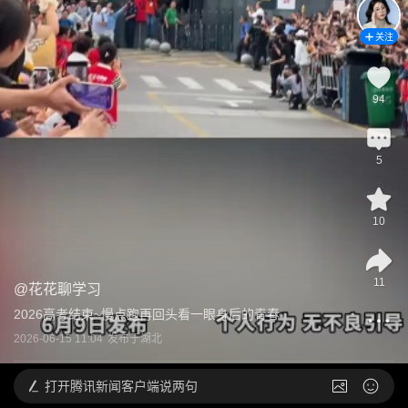
关注
94
5
10
11
@
花花聊学习
2026高考结束~慢点跑再回头看一眼身后的青春
2026-06-15 11:04
发布于
湖北
打开
腾讯新闻客户端说两句