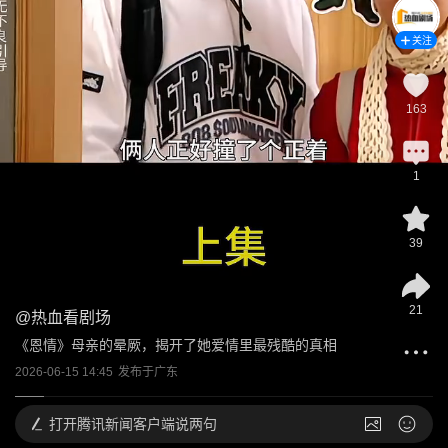
关注
163
1
39
21
@
热血看剧场
《恩情》母亲的晕厥，揭开了她爱情里最残酷的真相
2026-06-15 14:45
发布于
广东
打开
腾讯新闻客户端说两句