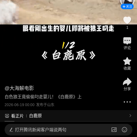
关注
1
评论
收藏
@
大海解电影
分享
白色狼王竟偷偷叼走婴儿！《白鹿原》上
2026-06-19 00:00
发布于
山东
白鹿原
看正片
打开
腾讯新闻客户端说两句