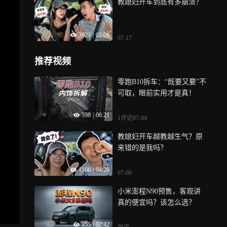
教媳妇开车到底有多崩溃？
3923
|
02:06
07-17
推荐视频
零跑B10拆车：“既要又要”不
可取，眼前实用才是真！
598
|
06:21
1评论
07-04
教媳妇开车越教越生气？原
来错的是我吗？
1166
|
04:29
07-08
小米澎程N90预售，客观讲
真的便宜吗？该怎么选？
955
|
02:42