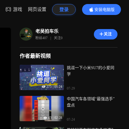
游戏
网页设置
登录
安装电脑版
内容更精彩
老吴拍车乐
关注
粉丝
407
|
关注
0
作者最新视频
挑逗一下小米SU7的小爱同
学
275
|
01:24
07-29
中国汽车各领域“最强选手”
盘点
43
|
02:28
07-24