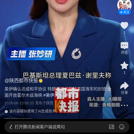
关注
1
评论
1
@
陕西都市快报
美伊确认达成和平协议 特朗普授权解除美国海军的封锁 全
分享
面开放霍尔木兹海峡
 #
美伊关系
 #
特朗普
2026-06-15 08:33
发布于
陕西
该内容疑似使用了AI生成技术，请谨慎甄别
打开
腾讯新闻客户端说两句