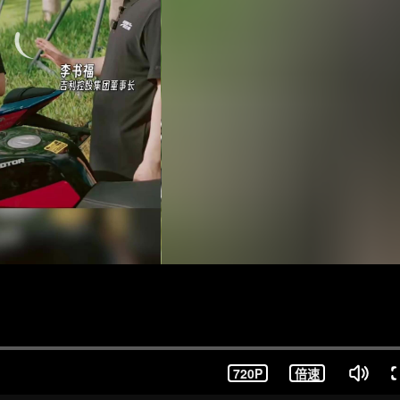
720P
倍速