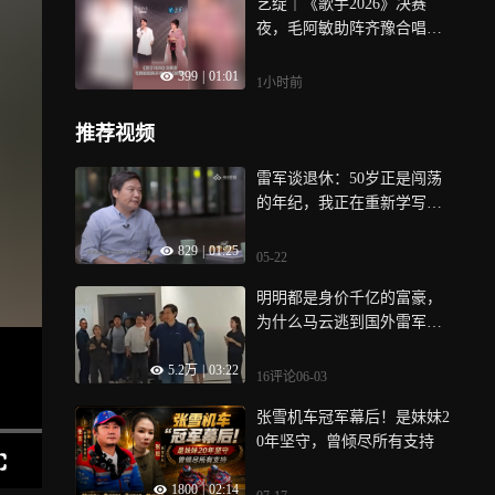
艺绽｜《歌手2026》决赛
夜，毛阿敏助阵齐豫合唱
《相思》，歌坛传奇同台情
399
|
01:01
怀满满
1小时前
推荐视频
雷军谈退休：50岁正是闯荡
的年纪，我正在重新学写程
序
829
|
01:25
05-22
明明都是身价千亿的富豪，
为什么马云逃到国外雷军却
能被人追捧？
5.2万
|
03:22
16评论
06-03
张雪机车冠军幕后！是妹妹2
0年坚守，曾倾尽所有支持
1800
|
02:14