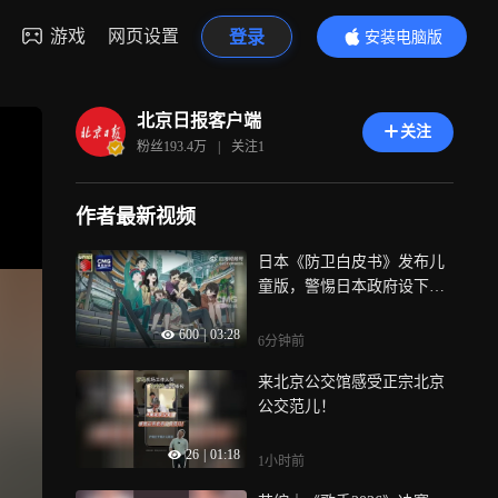
游戏
网页设置
登录
安装电脑版
内容更精彩
北京日报客户端
关注
粉丝
193.4万
|
关注
1
作者最新视频
日本《防卫白皮书》发布儿
童版，警惕日本政府设下的
二次元陷阱
600
|
03:28
6分钟前
来北京公交馆感受正宗北京
公交范儿！
26
|
01:18
1小时前