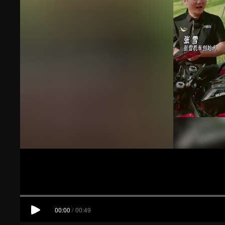
00:00
/
00:49