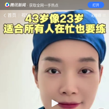
· 获取全网一手热点
打开
首页
视频
无障碍