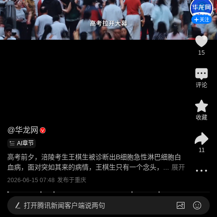
关注
15
评论
收藏
@
华龙网
AI章节
11
高考前夕，涪陵考生王棋生被诊断出B细胞急性淋巴细胞白
血病，面对突如其来的病情，王棋生只有一个念头，...
展开
2026-06-15 07:48
发布于
重庆
打开
腾讯新闻客户端说两句