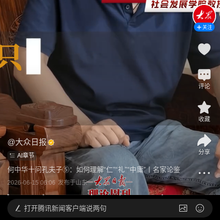
关注
评论
收藏
@
大众日报
分享
AI章节
何中华十问孔夫子⑤：如何理解“仁”“礼”“中庸”丨名家论鉴
2026-06-15 06:06
发布于
山东
打开
腾讯新闻客户端说两句