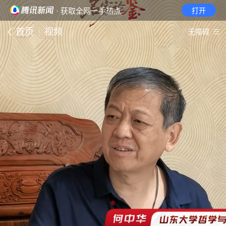
· 获取全网一手热点
打开
首页
视频
无障碍