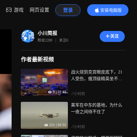
游戏
网页设置
登录
安装电脑版
内容更精彩
小川简报
关注
粉丝
2289
|
关注
0
作者最新视频
战火烧到克宫眼皮底下，21
人受伤，俄顶级精英坐不住
了
9
|
01:43
-7小时前
美军在中东的基地，为什么
一夜之间待不住了
211
|
01:51
-7小时前