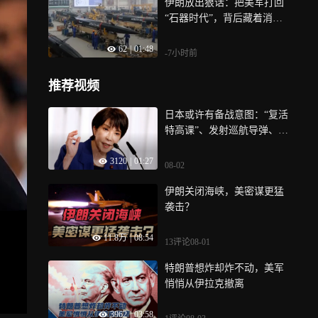
伊朗放出狠话：把美军打回
“石器时代”，背后藏着消耗
战真相
62
|
01:48
-7小时前
推荐视频
日本或许有备战意图：“复活
特高课”、发射巡航导弹、扩
张舰队
3120
|
01:27
08-02
伊朗关闭海峡，美密谋更猛
袭击？
11.8万
|
08:54
13评论
08-01
特朗普想炸却炸不动，美军
悄悄从伊拉克撤离
3962
|
03:58