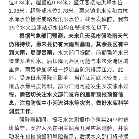
位3.34米，超警戒0.84米；鳌江客楼站洪峰水位
1.98米，超警戒水位0.78米，惠来镇北水库和古杭
水库水位接近或略超汛限水位。截至发稿前，我市
15个水文监测站点水位均在警戒水位以下
。
根据气象部门预测，未来几天我市强降雨天气
仍将持续，惠来县仍有大雨到暴雨，其余县区有中
到大雨，局部暴雨。
水文部门提醒，前期强降水已
造成多地积水，后续降雨落区可能与本次受淹区域
重叠，雨势叠加将进一步加重防汛排涝压力。此
外，受连日来强降雨影响，当前江河底水较高，土
壤含水量高度饱和，部分江河可能发生多次涨水过
程，
需密切关注水文部门发布的最新预报预警信
息，注意防御中小河流洪水等灾害，做好水库科学
调度工作。
强降雨期间，揭阳水文测报中心落实24小时值
班值守，安排人员在相关站点开展应急测验，并滚
动发布预报预警和风险提示，后续水文部门将持续