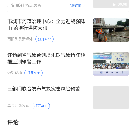
00:09
广告
易泽科技运营商
了解详情
市城市河道治理中心：全力迎战强降
雨 落坝行洪防大汛
南阳头条新媒体
打开APP
许勤到省气象台调度汛期气象精准预
报监测预警工作
绝对现场
打开APP
三部门联合发布气象灾害风险预警
黑龙江新闻网
打开APP
评论