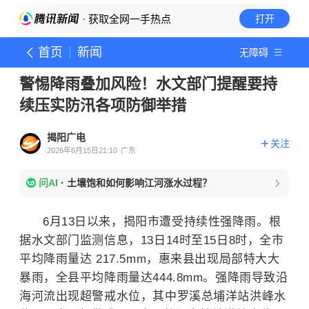
· 获取全网一手热点
打开
首页
新闻
无障碍
警惕降雨叠加风险！水文部门提醒要持
续压实防汛各项防御举措
揭阳广电
关注
2026年6月15日21:10
广东
问AI
·
土壤饱和如何影响江河涨水过程？
6月13日以来，揭阳市遭受持续性强降雨。根
据水文部门监测信息，13日14时至15日8时，全市
平均降雨量达 217.5mm，惠来县出现局部特大大
暴雨，全县平均降雨量达444.8mm。强降雨导致沿
海河流出现超警戒水位，其中罗溪总埔洋站洪峰水