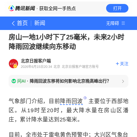
· 获取全网一手热点
打开
首页
新闻
无障碍
房山一地1小时下了25毫米，未来2小时
降雨回波继续向东移动
北京日报客户端
关注
2026年6月15日20:34
北京
北京日报客户端官方账号
问AI
·
降雨回波东移将如何影响北京晚高峰出行？
气象部门介绍，目前
降雨回波
主要位于西部地
区。从19时至20时，最大降水量在房山区潘
庄，累计降水量达到25毫米。
目前，全市处于雷电黄色预警中；大兴区气象台