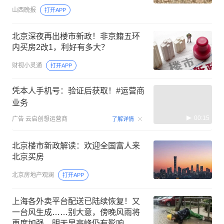
海上搜救，“肯定不会放弃”
山西晚报
打开APP
北京深夜再出楼市新政！非京籍五环
内买房2改1，利好有多大？
财视小灵通
打开APP
凭本人手机号：验证后获取！#运营商
业务
00:15
广告
云启创想运营商
了解详情
北京楼市新政解读：欢迎全国富人来
北京买房
北京房地产观澜
打开APP
上海各外卖平台配送已陆续恢复！又
一台风生成……别大意，傍晚风雨将
再度加强，明天早高峰仍有影响