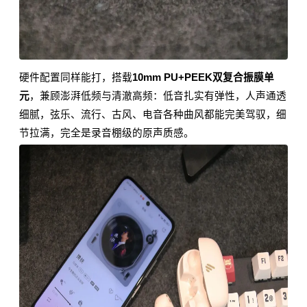
硬件配置同样能打，搭载
10mm PU+PEEK双复合振膜单
元
，兼顾澎湃低频与清澈高频：低音扎实有弹性，人声通透
细腻，弦乐、流行、古风、电音各种曲风都能完美驾驭，细
节拉满，完全是录音棚级的原声质感。