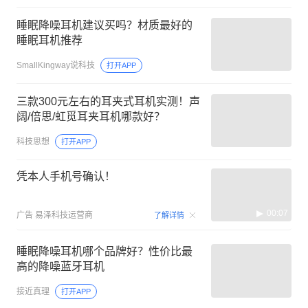
睡眠降噪耳机建议买吗？材质最好的
睡眠耳机推荐
SmallKingway说科技
打开APP
三款300元左右的耳夹式耳机实测！声
阔/倍思/虹觅耳夹耳机哪款好？
科技思想
打开APP
凭本人手机号确认！
00:07
广告
易泽科技运营商
了解详情
睡眠降噪耳机哪个品牌好？性价比最
高的降噪蓝牙耳机
接近真理
打开APP