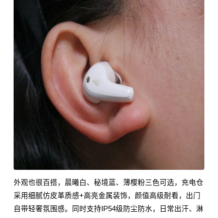
外观也很百搭，晨曦白、秘境蓝、薄樱粉三色可选，充电仓
采用细腻仿皮革质感+高亮金属装饰，颜值高级耐看，出门
自带轻奢氛围感。同时支持IP54级防尘防水，日常出汗、淋