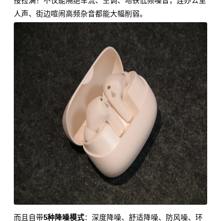
接拉满！不仅能隔绝车流、空调、地铁低频噪音，连办公室
人声、街边喧闹高频杂音都能大幅削弱。
而且自带
5种降噪模式
：深度降噪、舒适降噪、防风噪、环