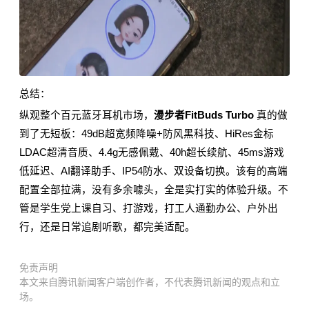
总结：
纵观整个百元蓝牙耳机市场，
漫步者FitBuds Turbo
真的做
到了无短板：49dB超宽频降噪+防风黑科技、HiRes金标
LDAC超清音质、4.4g无感佩戴、40h超长续航、45ms游戏
低延迟、AI翻译助手、IP54防水、双设备切换
。
该有的高端
配置全部拉满，没有多余噱头，全是实打实的体验升级。不
管是学生党上课自习、打游戏，打工人通勤办公、户外出
行，还是日常追剧听歌，都完美适配。
免责声明
本文来自腾讯新闻客户端创作者，不代表腾讯新闻的观点和立
场。