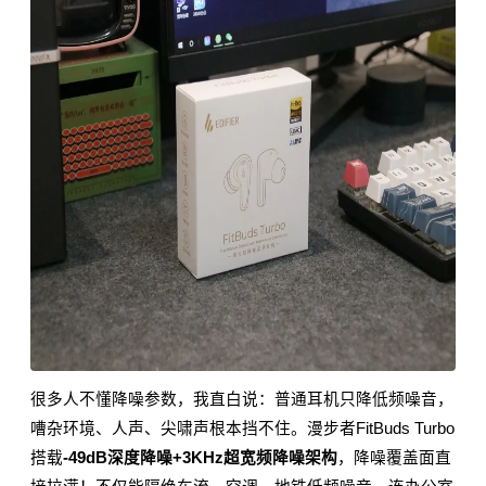
很多人不懂降噪参数，我直白说：普通耳机只降低频噪音，
嘈杂环境、人声、尖啸声根本挡不住。
漫步者
FitBuds Turbo
搭载
-49dB深度降噪+3KHz超宽频降噪架构
，降噪覆盖面直