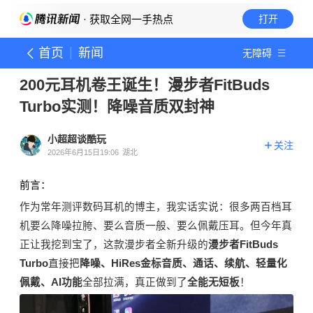
· 获取全网一手热点
打开
首页
新闻
无障碍
200元耳机卷王诞生！漫步者FitBuds
Turbo实测！降噪音质双封神
小超超谈酷玩
关注
2026年6月15日19:06
湖北
前言：
作为常年测评数码耳机的博主，我实话实说：很多两百档耳
机要么降噪拉胯、要么音质一般、要么佩戴压耳。但今年真
正让我挖到宝
了
，
这款
漫步者全新升级的
漫步者FitBuds
Turbo
直接把
降噪、HiRes金标音质、通话、续航、轻量化
佩戴、AI功能
全部拉满，
真正
做到
了
全能无短板
！