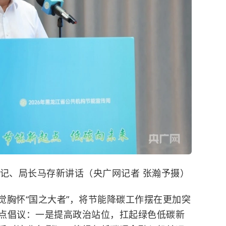
记、局长马存新讲话（央广网记者 张瀚予摄）
觉胸怀“国之大者”，将节能降碳工作摆在更加突
点倡议：一是提高政治站位，扛起绿色低碳新