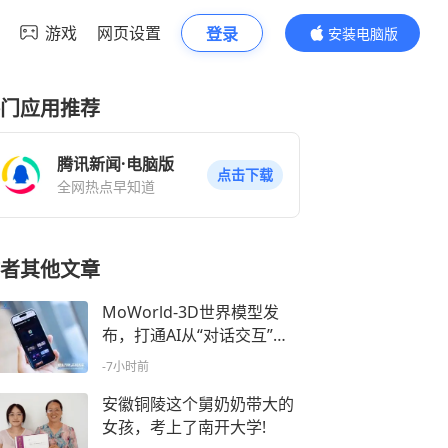
游戏
网页设置
登录
安装电脑版
内容更精彩
门应用推荐
腾讯新闻·电脑版
点击下载
全网热点早知道
者其他文章
MoWorld-3D世界模型发
布，打通AI从“对话交互”到
“物理交互”的关键一步
-7小时前
安徽铜陵这个舅奶奶带大的
女孩，考上了南开大学!