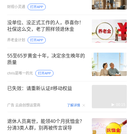
财视小灵通
打开APP
没单位、没正式工作的人，恭喜你！
社保这么交，老了照样领退休金
养老金计划
打开APP
55至65岁黄金十年，决定余生晚年的
质量
chris是唯一的光
打开APP
已失效：请重新认证#移动权益
00:15
广告
云启创想运营商
了解详情
退休人员离世，能领40个月抚恤金？
分清3类人群，别再被传言误导