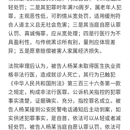
轻处罚；二是其犯罪时年满70周岁，属老年人犯
罪，主观恶性低，可酌情从宽处罚，适用缓刑符
合人道主义且无社会危害；三是其当庭自愿认罪
认罚、真诚悔罪，应从宽处理；四是行医行为不
具盈利性，与传统黑诊所有别，量刑应体现差
异；五是愿意赔偿被害人家属经济损失。
法院审理后认为，被告人杨某未取得医生执业资
格非法行医，造成就诊人死亡，其行为已触犯
《中华人民共和国刑法》第三百三十六条第一款
之规定，构成非法行医罪。公诉机关指控的犯罪
事实清楚，证据确实、充分，指控罪名成立。被
告人杨某接到公安民警电话通知后主动到案，如
实供述犯罪事实，是自首，依法可以从轻或者减
轻处罚。被告人杨某当庭自愿认罪认罚，依法可