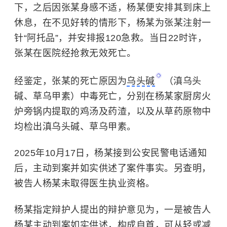
下，之后因张某身感不适，杨某便安排其到床上
休息，在不见好转的情形下，杨某为张某注射一
针“阿托品”，并安排报120急救。当日22时许，
张某在医院经抢救无效死亡。
经鉴定，张某的死亡原因为
乌头碱
（滇乌头
碱、草乌甲素）中毒死亡，分别在杨某家厨房火
炉旁锅内提取的鸡汤及药渣，以及从草药原物中
均检出滇乌头碱、草乌甲素。
2025年10月17日，杨某接到公安民警电话通知
后，主动到案并如实供述了案件事实。另查明，
被告人杨某未取得医生执业资格。
杨某指定辩护人提出的辩护意见为，一是被告人
杨某主动到案如实供述，构成自首，可从轻或减