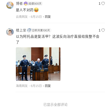
博者
1
是人不对药
云南网友
6月15日
回复
楼上坐
1
以为阿托品是复活甲？这波反向治疗直接给我整不会
了
海南网友
6月15日
回复
已显示全部评论