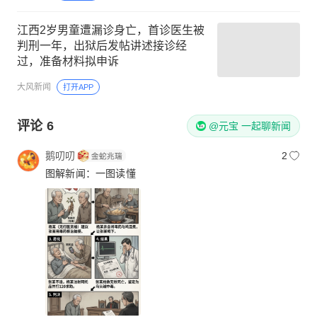
江西2岁男童遭漏诊身亡，首诊医生被
判刑一年，出狱后发帖讲述接诊经
过，准备材料拟申诉
大风新闻
打开APP
评论
6
@元宝 一起聊新闻
鹅叨叨
2
图解新闻：一图读懂