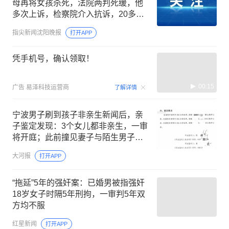
母再将女孩杀死，法院两判死缓，他
多次上诉，检察院介入抗诉，20多年
后按“疑罪从无”原则被宣告无罪
指尖新闻沈阳晚报
打开APP
凭手机号，确认领取！
00:15
广告
易泽科技运营商
了解详情
宁波男子刷到孩子非亲生新闻后，亲
子鉴定发现：3个女儿都非亲生，一审
将开庭；此前撞见妻子与陌生男子同
行，还拆除家中监控、行车记录仪
大河报
打开APP
“拖延”5年的强奸案：已婚男被指强奸
18岁女子时隔5年刑拘，一审判5年双
方均不服
红星新闻
打开APP