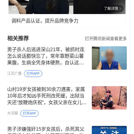
了解详情
调料产品认证，提升品牌竞争力
相关推荐
打开腾讯新闻查看更多
男子杀人后逃进深山21年，被抓时连
怎么说话都快忘了，常年靠野菜山薯
果腹，生病全凭身体硬熬，自认这些
年“活得不像个人”
江苏广播
打开APP
山村19岁女孩被刺30余刀遇害，家属
10年后才知凶手死刑改死缓，出狱当
天还“放鞭炮庆祝”，女孩父亲在女儿坟
前痛哭许久，后抱憾离世
大河报
打开APP
男子涉嫌强奸15岁女孩后，杀死其父