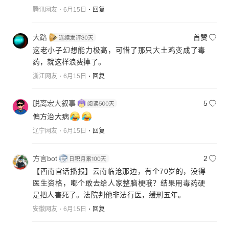
腾讯网友
6月15日
回复
大路
首赞
这老小子幻想能力极高，可惜了那只大土鸡变成了毒
药，就这样浪费掉了。
浙江网友
6月15日
回复
脱离宏大叙事
5
偏方治大病
辽宁网友
6月15日
回复
方言bot
2
【西南官话播报】云南临沧那边，有个70岁的，没得
医生资格，啷个敢去给人家整脑梗哦？结果用毒药硬
是把人害死了。法院判他非法行医，缓刑五年。
安徽网友
6月15日
回复