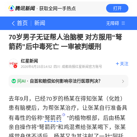
· 获取全网一手热点
打开
首页
新闻
无障碍
70岁男子无证帮人治脑梗 对方服用“弩
箭药”后中毒死亡 一审被判缓刑
红星新闻
关注
2026年6月15日14:52
四川
成都商报红星新闻官方账号
问AI
·
自首和赔偿如何影响非法行医罪判决？
去年9月，已经70岁的杨某在得知张某（化姓）
患有脑梗后，为帮张某治疗，让张某自行准备具
有毒性的俗称“
弩箭药
”的植物根部，后由杨某
亲自操作将“弩箭药”和鸡混煮给张某喝下，张某
感觉身体不适后，杨某又为其注射了一针“
阿托