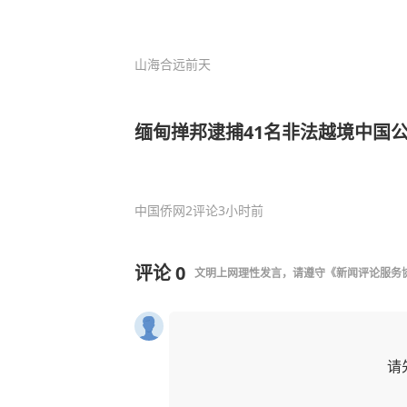
山海合远
前天
缅甸掸邦逮捕41名非法越境中国
中国侨网
2评论
3小时前
评论
0
文明上网理性发言，请遵守
《新闻评论服务
请