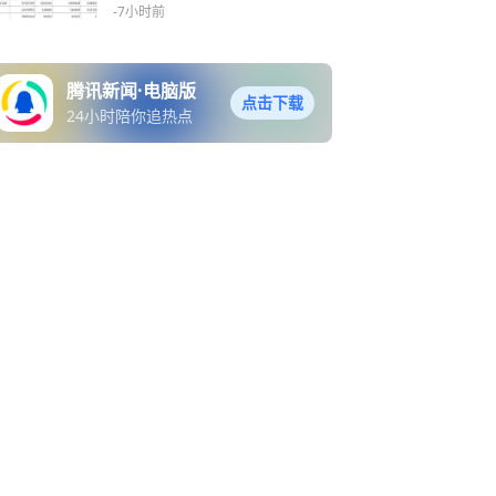
行业龙头股”
-7小时前
腾讯新闻·电脑版
点击下载
24小时陪你追热点