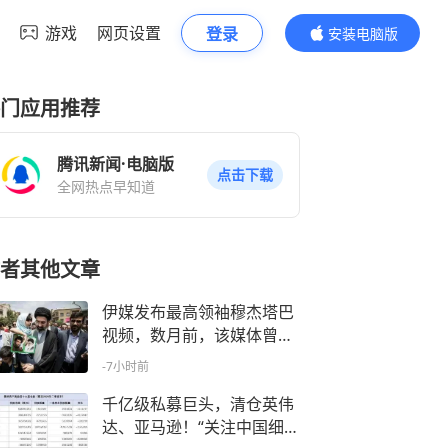
游戏
网页设置
登录
安装电脑版
内容更精彩
门应用推荐
腾讯新闻·电脑版
点击下载
全网热点早知道
者其他文章
伊媒发布最高领袖穆杰塔巴
视频，数月前，该媒体曾发
布包含相似片段的视频
-7小时前
千亿级私募巨头，清仓英伟
达、亚马逊！“关注中国细分