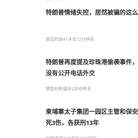
特朗普情绪失控，居然被骗的这么
锐见时局
41评论
12分钟前
特朗普再度提及珍珠港偷袭事件，
没有公开电话外交
愤怒的熊猫仔
2评论
昨天
柬埔寨太子集团一园区主管和保安
死3伤，各获刑13年