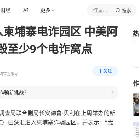
财经
AI
更多
红星新闻
搜索
入柬埔寨电诈园区 中美阿
热
毁至少9个电诈窝点
关注
闻官方账号
作
诈骗新挑战？
调查局联合副局长安德鲁·贝利在上周举办的新
I）已获准进入柬埔寨诈骗园区，并表示：“我