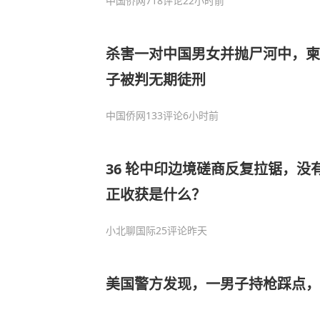
中国侨网
718评论
22小时前
杀害一对中国男女并抛尸河中，柬
子被判无期徒刑
中国侨网
133评论
6小时前
36 轮中印边境磋商反复拉锯，没
正收获是什么？
小北聊国际
25评论
昨天
美国警方发现，一男子持枪踩点，