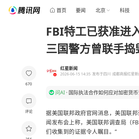
首页
要闻
北京
科技
FBI特工已获准进
三国警方曾联手捣
红星新闻
2026-06-15 14:35
发布于
四川
成都商报红星新
670
问AI
·
国际执法合作如何应对加密货币
评论
据美国联邦政府官网消息，美国联邦
闻发布会上称，美国联邦调查局（FB
们收集到的证据令人瞩目。”