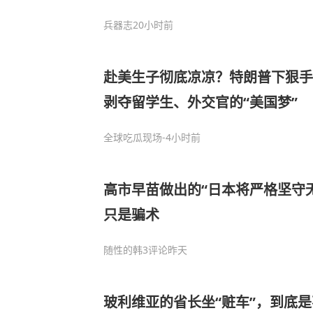
兵器志
20小时前
赴美生子彻底凉凉？特朗普下狠手
剥夺留学生、外交官的“美国梦”
全球吃瓜现场
-4小时前
高市早苗做出的“日本将严格坚守
只是骗术
随性的韩
3评论
昨天
玻利维亚的省长坐“赃车”，到底