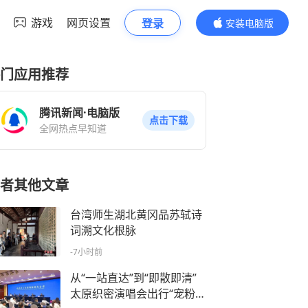
游戏
网页设置
登录
安装电脑版
内容更精彩
门应用推荐
腾讯新闻·电脑版
点击下载
全网热点早知道
者其他文章
台湾师生湖北黄冈品苏轼诗
词溯文化根脉
-7小时前
从“一站直达”到“即散即清”
太原织密演唱会出行“宠粉