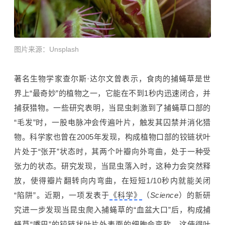
图片来源：
Unsplash
著名生物学家查尔斯·达尔文曾表示，食肉的捕蝇草是世
界上“最奇妙”的植物之一，它能在不到1秒内迅速闭合，并
捕获猎物。一些研究表明，当昆虫刺激到了捕蝇草口部的
“毛发”时，一股电脉冲会传遍叶片，触发其囚禁并消化猎
物。科学家也曾在2005年发现，构成植物口部的铰链状叶
片处于“张开”状态时，其两个叶瓣向外弯曲，处于一种受
张力的状态。研究发现，当昆虫落入时，这种力会突然释
放，使得瓣片翻转向内弯曲，在短短1/10秒内就能关闭
“陷阱”。近期，一项发表于
《科学》
（
Science
）的新研
究进一步发现当昆虫爬入捕蝇草的“血盆大口”后，构成捕
蝇草“嘴巴”的铰链状叶片外表面的细胞会变软，这使得叶