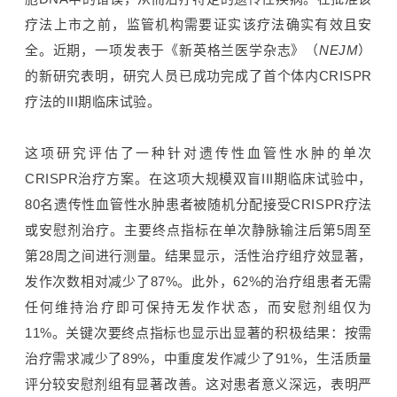
疗法上市之前，监管机构需要证实该疗法确实有效且安
全。近期，一项发表于
《新英格兰医学杂志》
（
NEJM
）
的新研究表明，
研究人员已成功完成了首个体内CRISPR
疗法的III期临床试验
。
这项研究评估了一种针对遗传性血管性水肿的单次
CRISPR治疗方案。在这项大规模双盲III期临床试验中，
80名遗传性血管性水肿患者被随机分配接受CRISPR疗法
或安慰剂治疗。主要终点指标在单次静脉输注后第5周至
第28周之间进行测量。结果显示，活性治疗组疗效显著，
发作次数相对减少了87%。此外，62%的治疗组患者无需
任何维持治疗即可保持无发作状态，而安慰剂组仅为
11%。关键次要终点指标也显示出显著的积极结果：按需
治疗需求减少了89%，中重度发作减少了91%，生活质量
评分较安慰剂组有显著改善。这对患者意义深远，表明严