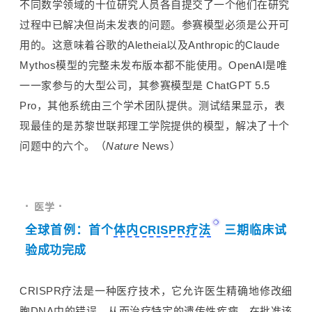
不同数学领域的十位研究人员各自提交了一个他们在研究
过程中已解决但尚未发表的问题。参赛模型必须是公开可
用的。这意味着谷歌的Aletheia以及Anthropic的Claude
Mythos模型的完整未发布版本都不能使用。
OpenAI
是唯
一一家参与的大型公司，其参赛模型是 ChatGPT 5.5
Pro，其他系统由三个学术团队提供。测试结果显示，表
现最佳的是
苏黎世联邦理工学院
提供的模型，解决了十个
问题中的六个。（
Nature
News）
· 
·
医学 
全球首例：首个
体内CRISPR疗法
三期临床试
验成功完成
CRISPR疗法是一种医疗技术，它允许医生精确地修改细
胞DNA中的错误，从而治疗特定的遗传性疾病。在批准该