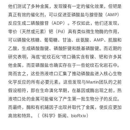
他们测试了多种金属，发现镍有一定的催化效果，
但钯是
真正有效的催化剂，可以促进亚磷酸盐与腺苷酸（AMP）
反应生成二磷酸腺苷（ADP）
。不仅如此，他们还发现，
零价（天然或元素）钯（Pd）具有类似微生物酶的作用，
可以磷酸化核糖、葡萄糖、甘油、丝氨酸、AMP、肌酸和
乙酸，生成磷酸酯键、磷酸酐键和酰基磷酸键。而近期的
研究表明，海底“蛇纹石化”喷口确实含有镍、钯和许多其
他金属，而亚磷酸盐也确实存在于一些蛇纹石化岩石中
。
简而言之，这些热液喷口汇集了推动磷酸盐进入核心生物
化学反应的所有必要元素。这些发现与Martin团队的之前
假设相符，即在生命演化早期，在基因或酶出现之前，热
液喷口处的金属可能催化了产生第一批生物分子的反应。
而最终，酶和有机辅因子出现并取代了金属，使反应更加
高效和特异。（《科学》新闻、bioRxiv）