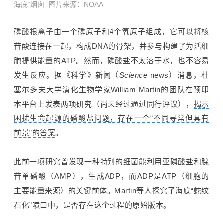
海底“烟囱” 图片来源：
NOAA
磷
酸根离子
由一个磷原子和4个氧原子组成，它可以将核
苷酸连接在一起，构成DNA的骨架，并参与构建了为活细
胞提供能量的ATP。然而，
磷酸盐
不太溶于水，也不容易
发生反应。据《科学》新闻（
Science
news）消息，杜
塞尔多夫大学演化生物学家William Martin的团队在预印
本平台上发表两项研究（尚未经过通过同行评议），
揭示
困扰生命起源的磷酸盐问题，存在一个“不同寻常但具有
前景”的答案
。
此前一项研究曾发现一种特别的细菌能利用亚磷酸盐和腺
苷单磷酸（AMP），生成ADP，而ADP是ATP（细胞的
主要能量来源）的关键前体。Martin等人探究了海底“蛇纹
石化”喷口中，是否存在这个过程的原始版本。