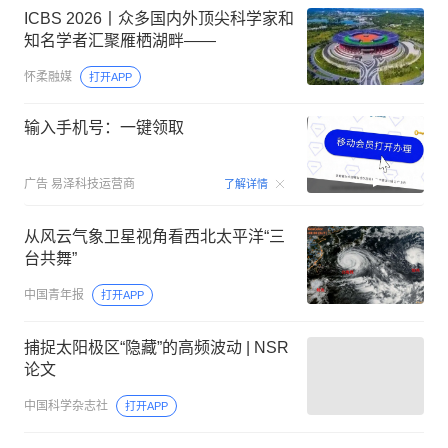
ICBS 2026丨众多国内外顶尖科学家和
知名学者汇聚雁栖湖畔——
怀柔融媒
打开APP
输入手机号：一键领取
00:15
广告
易泽科技运营商
了解详情
从风云气象卫星视角看西北太平洋“三
台共舞”
中国青年报
打开APP
捕捉太阳极区“隐藏”的高频波动 | NSR
论文
中国科学杂志社
打开APP