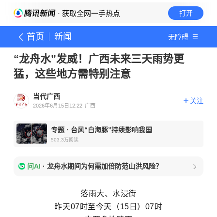
· 获取全网一手热点
打开
首页
新闻
无障碍
“龙舟水”发威！广西未来三天雨势更
猛，这些地方需特别注意
当代广西
关注
2026年6月15日12:22
广西
专题
·
台风“白海豚”持续影响我国
503.3万
阅读
问AI
·
龙舟水期间为何需加倍防范山洪风险？
落雨大、水浸街
昨天07时至今天（15日）07时