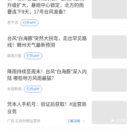
升级扩大，暴雨中心锁定，北方的雨
要连下9天，17号台风准备？
老牛讲
打开APP
台风“白海豚”突然大拐弯，走出罕见路
线！赣州天气最新预测
赣南日报
打开APP
降雨持续至周末！台风“白海豚”深入内
陆 哪些地方风雨最猛？
央视新闻
打开APP
凭本人手机号：验证后获取！#运营商
业务
00:15
广告
云启创想运营商
了解详情