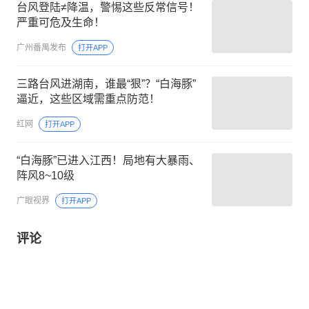
台风登陆≠降温，警惕这些反常信号！
严重可危及生命！
广州番禺发布
打开APP
三路台风进湖南，谁最“狠”？“白海豚”
逼近，这些区域需重点防范！
红网
打开APP
“白海豚”已进入江西！局地有大暴雨、
阵风8~10级
广眼视界
打开APP
评论