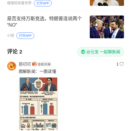
嘻嘻哈哈看世界
打开APP
是否支持万斯竞选，特朗普连说两个
“NO”
小彻
打开APP
评论
2
@元宝 一起聊新闻
鹅叨叨
1
图解新闻：一图读懂