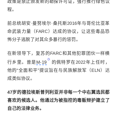
政策是禁止颁发新的勘探许可证，强行推行绿色议
程。
前总统胡安·曼努埃尔·桑托斯2016年与哥伦比亚革
命武装力量（FARC）达成的协议，让这些毒品恐
怖分子逃脱了对其众多暴行的惩罚。
在新领导下，复苏的FARC和其他犯罪团伙一样横
行乡里。曾是
M-19
的佩特罗在2022年上任时，
他的“全面和平”提议旨在与民族解放军（ELN）达
成类似协议。
47岁的德拉埃斯普列利亚并非每一个中右翼选民都
喜欢的候选人。他通过为被指控的毒贩辩护建立了
自己的法律业务。