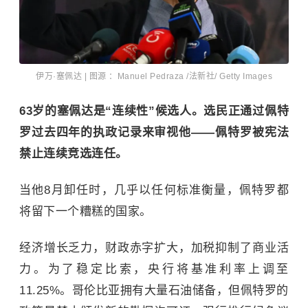
伊万·塞佩达 | 图源 ：Manuel Pedraza /法新社/ Getty Images
63岁的塞佩达是“连续性”候选人。选民正通过佩特
罗过去四年的执政记录来审视他——佩特罗被宪法
禁止连续竞选连任。
当他8月卸任时，几乎以任何标准衡量，佩特罗都
将留下一个糟糕的国家。
经济增长乏力，财政赤字扩大，加税抑制了商业活
力。为了稳定比索，央行将基准利率上调至
11.25%。哥伦比亚拥有大量石油储备，但佩特罗的