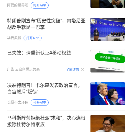
阿磊的世界观
打开APP
特朗普刚宣布“历史性突破”，内塔尼亚
胡反手就是一巴掌
华云风谈
打开APP
已失效：请重新认证#移动权益
00:15
广告
云启创想运营商
了解详情
决裂特朗普！卡尔森发表政治宣言，
白宫怒斥“叛徒”
长得不太环保
打开APP
马科斯阵营拒绝杜派“求和”，决心连根
拔除杜特尔特家族