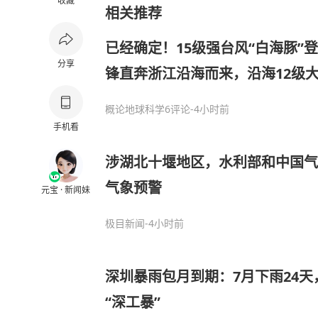
收藏
相关推荐
已经确定！15级强台风“白海豚”
分享
锋直奔浙江沿海而来，沿海12级
概论地球科学
6评论
-4小时前
手机看
涉湖北十堰地区，水利部和中国气
气象预警
元宝 · 新闻妹
极目新闻
-4小时前
深圳暴雨包月到期：7月下雨24
“深工暴”