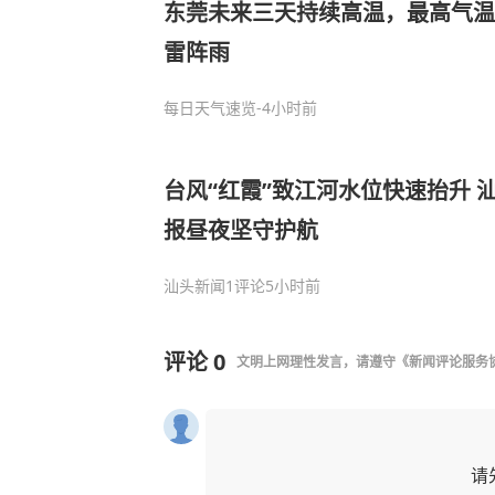
东莞未来三天持续高温，最高气温达
雷阵雨
每日天气速览
-4小时前
台风“红霞”致江河水位快速抬升 
报昼夜坚守护航
汕头新闻
1评论
5小时前
评论
0
文明上网理性发言，请遵守
《新闻评论服务
请