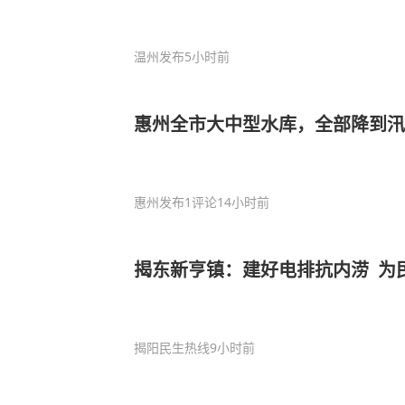
温州发布
5小时前
惠州全市大中型水库，全部降到汛
惠州发布
1评论
14小时前
揭东新亨镇：建好电排抗内涝 为
揭阳民生热线
9小时前