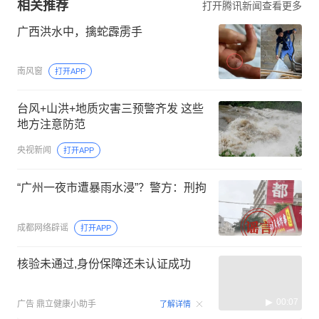
相关推荐
打开腾讯新闻查看更多
广西洪水中，擒蛇霹雳手
南风窗
打开APP
台风+山洪+地质灾害三预警齐发 这些
地方注意防范
央视新闻
打开APP
“广州一夜市遭暴雨水浸”？警方：刑拘
成都网络辟谣
打开APP
核验未通过,身份保障还未认证成功
00:07
广告
鼎立健康小助手
了解详情