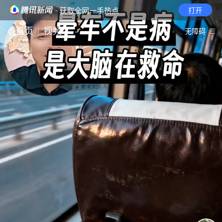
· 获取全网一手热点
打开
首页
视频
无障碍