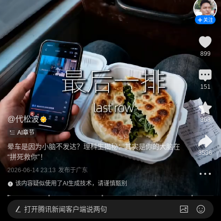
关注
899
151
@
代松波
363
AI章节
晕车是因为小脑不发达？理科生揭秘：其实是你的大脑在
3536
“拼死救你”！
2026-06-14 23:13
发布于
广东
该内容疑似使用了AI生成技术，请谨慎甄别
打开
腾讯新闻客户端说两句