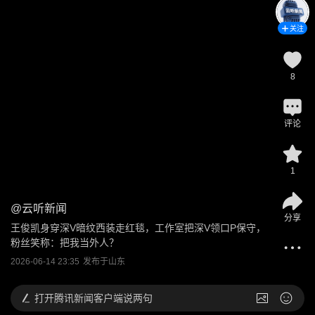
关注
8
评论
1
@
云听新闻
分享
王俊凯身穿深V暗纹西装走红毯，工作室把深V领口P保守，
粉丝笑称：把我当外人？
2026-06-14 23:35
发布于
山东
打开
腾讯新闻客户端说两句