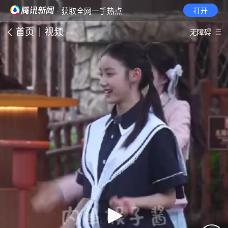
· 获取全网一手热点
打开
首页
视频
无障碍