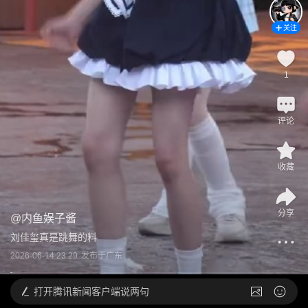
关注
1
评论
收藏
分享
@
内鱼娱子酱
刘佳玺真是跳舞的料
2026-06-14 23:29
发布于
广东
打开
腾讯新闻客户端说两句