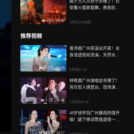
威宁万人火把节夯爆了！巨
型篝火载歌载舞，彝族民俗
展现的淋漓尽致
1701
|
00:49
3评论
5小时前
推荐视频
曾沛慈广州高温全开麦！全
身湿透宛如洗澡，天然水光
肌惊艳全场
17.1万
|
01:35
8评论
07-18
林宥嘉广州演唱会夯爆了！
背巨型人偶登台，现场演唱
《说谎》破碎感直接拉满
2.3万
|
01:48
12评论
06-30
48岁徐怀钰广州暴雨热情开
唱！腿下换话筒竟虚晃一枪
笑翻全场
25.4万
|
02:17