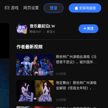
游戏
网页设置
登录
安装电脑版
内容更精彩
音乐最前沿LW
关注
粉丝
1937
|
关注
11
作者最新视频
蔡依林广州演唱会演唱《马
德里不思议》，被外国伴舞
小哥逗笑
611
|
00:27
5小时前
限定舞台！蔡依林广州演唱
会解锁《怪我太年轻》，掀
起青春回忆杀
2452
|
01:01
5小时前