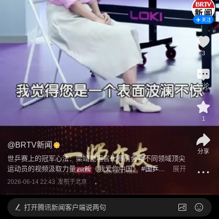
关注
3
评论
1
@
BRTV新闻
分享
世乒赛上的冠军心法：梁靖崑坦言比赛前会看不同领域顶尖
运动员的视频汲取力量， 听《我爱你中国》
 #国乒...
展开
2026-06-14 22:43
发布于
北京
打开
腾讯新闻客户端说两句