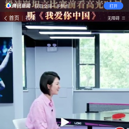
· 获取全网一手热点
打开
首页
视频
无障碍